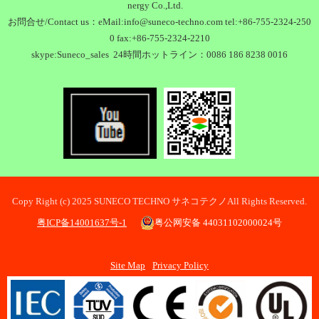
nergy Co.,Ltd.
お問合せ/Contact us：eMail:info@suneco-techno.com tel:+86-755-2324-250
0 fax:+86-755-2324-2210
skype:Suneco_sales 24時間ホットライン：0086 186 8238 0016
Copy Right (c) 2025 SUNECO TECHNO サネコテクノAll Rights Reserved.
粤ICP备14001637号-1
粤公网安备 44031102000024号
Site Map
Privacy Policy