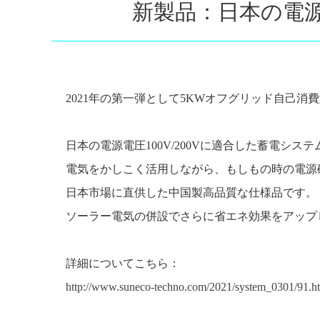
新製品：日本の電
2021年の第一弾として5KWオフグリッド自己
日本の電源電圧100V/200Vに適合した蓄電シ
電気をかしこく活用しながら、もしもの時の電源
日本市場に直供した中国製高品質な仕様品です。
ソーラー電気の併設でさらに省エネ効果をアップし
詳細についてこちら：
http://www.suneco-techno.com/2021/system_0301/91.h